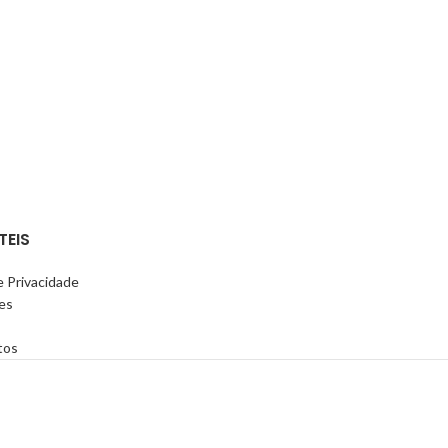
TEIS
e Privacidade
es
tos