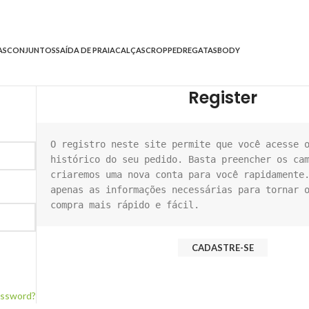
AS
CONJUNTOS
SAÍDA DE PRAIA
CALÇAS
CROPPED
REGATAS
BODY
Register
O registro neste site permite que você acesse o
histórico do seu pedido. Basta preencher os cam
criaremos uma nova conta para você rapidamente.
apenas as informações necessárias para tornar o
compra mais rápido e fácil.
CADASTRE-SE
assword?