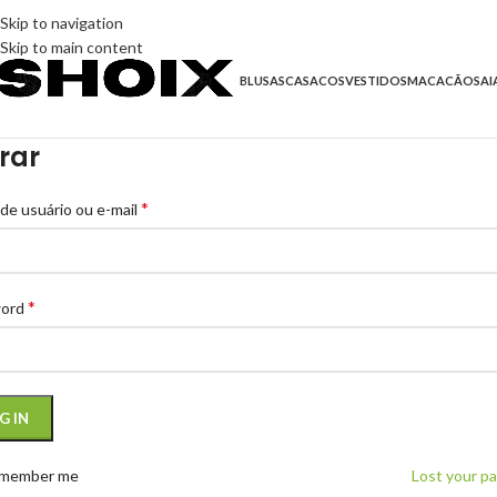
Skip to navigation
Skip to main content
BLUSAS
CASACOS
VESTIDOS
MACACÃO
SAI
rar
*
de usuário ou e-mail
*
word
G IN
member me
Lost your p